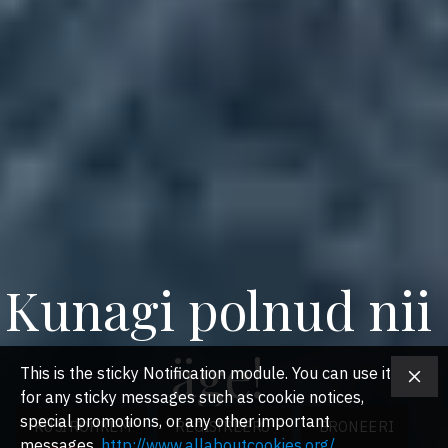
Kunagi polnud nii
äge!
This is the sticky Notification module. You can use it
for any sticky messages such as cookie notices,
special promotions, or any other important
KÜSI ROHKEM
REGISTREERU
BRONEERI
messages.
http://www.allaboutcookies.org/